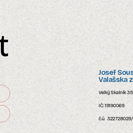
t
Josef Sou
Valašska z
Velký Skalník 35
IČ: 19190069
č.ú. 322728029