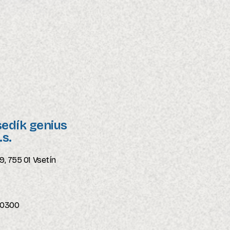
sedík genius
.s.
9, 755 01 Vsetín
/0300