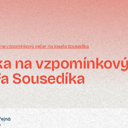
na vzpomínkový večer na Josefa Sousedíka
a na vzpomínkový
fa Sousedíka