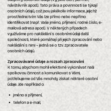
návštěvník apod.). Tato práva a povinnosti se týkají
osobních údajů, což jsou jakékoliv informace, jejichž
prostřednictvím Vás lze přímo nebo nepřímo
identifikovat (např. Vaše jméno, příjmení, rodné číslo, e-
mailová adresa apod.). V některých případech
využíváme pro nakládání s osobními údaji další
společnosti, které pomáhají při jejich zpracování nebo
nakládání s nimi – jedná se o tzv. zpracovatele
osobních údajů.
Zpracovávané údaje a rozsah zpracování
K tomu, abychom mohli efektivně vykonávat naši
spolkovou činnost a komunikovat s Vámi,
potřebujeme od Vás mnohdy získat některé osobní
údaje. Jde například o:
jméno a příjmení,
telefon a e-mail,