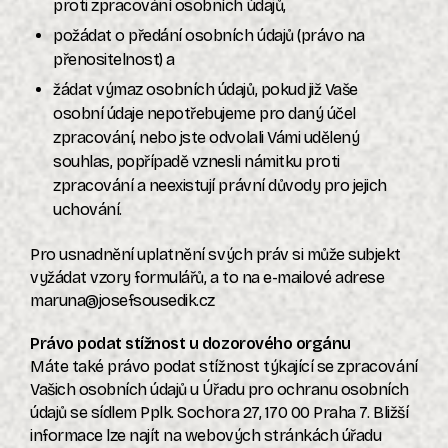
proti zpracování osobních údajů,
požádat o předání osobních údajů (právo na
přenositelnost) a
žádat výmaz osobních údajů, pokud již Vaše
osobní údaje nepotřebujeme pro daný účel
zpracování, nebo jste odvolali Vámi udělený
souhlas, popřípadě vznesli námitku proti
zpracování a neexistují právní důvody pro jejich
uchování.
Pro usnadnění uplatnění svých práv si může subjekt
vyžádat vzory formulářů, a to na e-mailové adrese
maruna@josefsousedik.cz
Právo podat stížnost u dozorového orgánu
Máte také právo podat stížnost týkající se zpracování
Vašich osobních údajů u Úřadu pro ochranu osobních
údajů se sídlem Pplk. Sochora 27, 170 00 Praha 7. Bližší
informace lze najít na webových stránkách úřadu