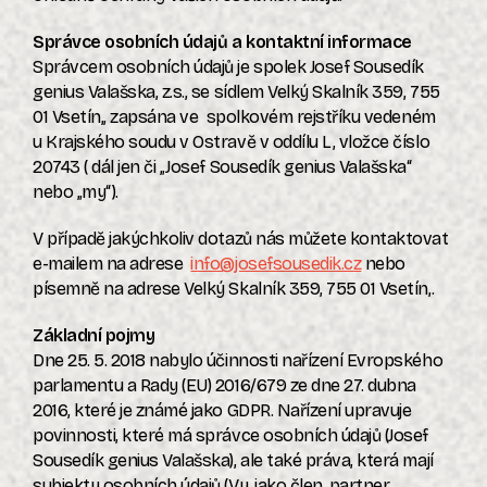
Správce osobních údajů a kontaktní informace
Správcem osobních údajů je spolek Josef Sousedík
genius Valašska, z.s., se sídlem Velký Skalník 359, 755
01 Vsetín,, zapsána ve
spolkovém rejstříku vedeném
u Krajského soudu v Ostravě v oddílu L, vložce číslo
20743 ( dál jen či „Josef Sousedík genius Valašska“
nebo „my“).
V případě jakýchkoliv dotazů nás můžete kontaktovat
e-mailem na adrese
info@josefsousedik.cz
nebo
písemně na adrese Velký Skalník 359, 755 01 Vsetín,.
Základní pojmy
Dne 25. 5. 2018 nabylo účinnosti nařízení Evropského
parlamentu a Rady (EU) 2016/679 ze dne 27. dubna
2016, které je známé jako GDPR. Nařízení upravuje
povinnosti, které má správce osobních údajů (Josef
Sousedík genius Valašska), ale také práva, která mají
subjekty osobních údajů (Vy, jako člen, partner,