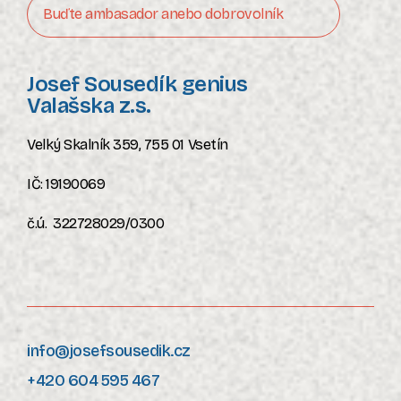
Buďte ambasador anebo dobrovolník
Josef Sousedík genius
Valašska z.s.
Velký Skalník 359, 755 01 Vsetín
IČ: 19190069
č.ú. 322728029/0300
info@josefsousedik.cz
+420 604 595 467