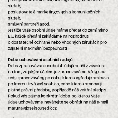
služeb,
poskytovatelé marketingových a komunikačních
služeb,
smluvní partneři apod.
Jestliže Vaše osobní údaje máme předat do zemí mimo
EU, každé předání zakládáme na rozhodnutí
o dostatečné ochraně nebo vhodných zárukách pro
zajištění maximální bezpečnosti.
Doba uchovávání osobních údajů
Doba zpracovávání osobních údajů se liší v závislosti
na tom, za jakým účelem je zpracováváme. Vždy jsou
tedy zpracovávány po dobu, kterou vyžaduje smlouva,
po kterou trvá Váš souhlas, nebo kterou stanovují
platné právní předpisy, popřípadě náš vnitřní předpis.
Pokud Vás zajímá konkrétní doba, po kterou Vaše
údaje uchováváme, neváhejte se obrátit na náš e-mail
maruna@josefsousedik.cz