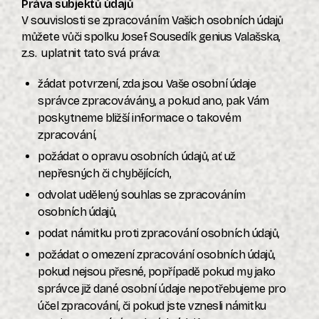
Práva subjektů údajů
V souvislosti se zpracováním Vašich osobních údajů
můžete vůči spolku Josef Sousedík genius Valašska,
z.s.
uplatnit tato svá práva:
žádat potvrzení, zda jsou Vaše osobní údaje
správce zpracovávány, a pokud ano, pak Vám
poskytneme bližší informace o takovém
zpracování,
požádat o opravu osobních údajů, ať už
nepřesných či chybějících,
odvolat udělený souhlas se zpracováním
osobních údajů,
podat námitku proti zpracování osobních údajů,
požádat o omezení zpracování osobních údajů,
pokud nejsou přesné, popřípadě pokud my jako
správce již dané osobní údaje nepotřebujeme pro
účel zpracování, či pokud jste vznesli námitku