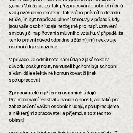
genius Valašska, z.s. tak při zpracování osobních údajů
vždy ověřujeme existenci takového právního důvodu.
Může jím být například plnění smlouvy v případě, kdy
jsou Vaše osobní údaje nezbytné pro např. uzavření
smlouvy či naplňování smluvního vztahu. V případě, že
tento právní důvod odpadne a žádný jiný neexistuje,
osobní údaje smažeme.
V případě, že odmítnete nám údaje z jakéhokoliv
důvodu poskytnout, nemuseli bychom být schopni
s Vámi dále efektivně komunikovat či jinak
spolupracovat.
Zpracovatelé a příjemci osobních údajů
Pro maximální efektivitu našich činností, ale také pro
zabezpečení Vašich osobních údajů, spolupracujeme
s některými zpracovateli a příjemci, a to z těchto
oblastí:
poskytovatelé informačních systémů, databází a IT