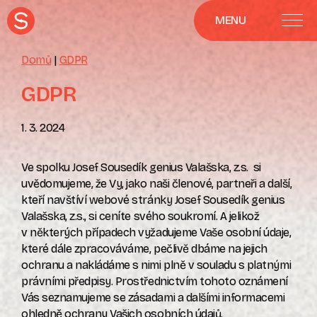
MENU
Domů
|
GDPR
GDPR
1. 3. 2024
Ve spolku Josef Sousedík genius Valašska, z.s.
si
uvědomujeme, že Vy, jako naši členové, partneři a další,
kteří navštíví webové stránky Josef Sousedík genius
Valašska, z.s., si ceníte svého soukromí. A jelikož
v některých případech vyžadujeme Vaše osobní údaje,
které dále zpracováváme, pečlivě dbáme na jejich
ochranu a nakládáme s nimi plně v souladu s platnými
právními předpisy. Prostřednictvím tohoto oznámení
Vás seznamujeme se zásadami a dalšími informacemi
ohledně ochrany Vašich osobních údajů.