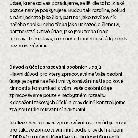
Údaje, které od Vás požadujeme, se liší dle toho, z jaké
pozice nám je poskytujete. Budou tak rozdílné, pokud
s námi jednáte jako člen, partner, jako návštěvník
našeho spolku nebo třeba jako uchazeč o členství,
partnerství. Citlivé údaje, jako jsou třeba údaje
o zdravotním stavu, rase nebo biometrické údaje nijak
nezpracováváme.
Důvod a účel zpracování osobních údajů
Hlavní důvod, pro který zpracováváme Vaše osobní
údaje, je zejména efektivní vykonávání naší spolkové
činnosti a komunikaci s Vámi. Vaše osobní údaje
zpracováváme pouze v nezbytném rozsahu
k dosažení takových účelů a pravidelně kontrolujeme,
zda jsou stále relevantní a aktuální.
Jestliže chce správce zpracovávat osobní údaje, musí
pro takové zpracovávání mít podle pravidel nařízení
GDPR vždy právní důvod. Ve spolku Josef Sousedík